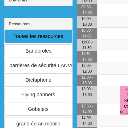
09:30
09:30 -
10:00
10:00 -
Ressources :
10:30
10:30 -
11:00
11:00 -
11:30
11:30 -
12:00
12:00 -
12:30
12:30 -
13:00
13:00 -
13:30
K
13:30 -
C
14:00
06.1
14:00 -
14:30