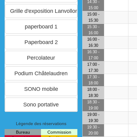
14:30 -
15:00
15:00 -
15:30
15:30 -
16:00
16:00 -
16:30
16:30 -
17:00
17:00 -
17:30
17:30 -
18:00
18:00 -
18:30
18:30 -
19:00
19:00 -
19:30
Légende des réservations
19:30 -
Bureau
Commission
20:00