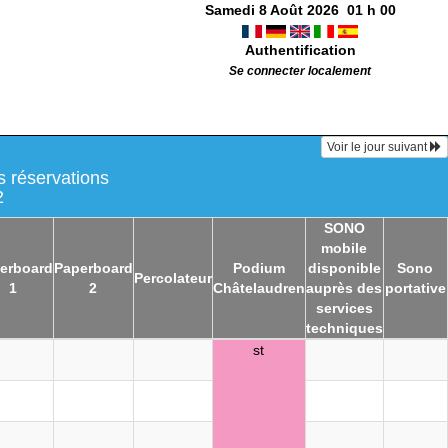
Samedi 8 Août 2026
01
h
00
Authentification
Se connecter localement
Voir le jour suivant
 réservations
2
SONO
mobile
erboard
Paperboard
Podium
disponible
Sono
Percolateur
1
2
Châtelaudren
auprès des
portative
services
techniques
st