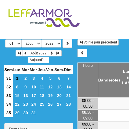
Voir le jour précédent
Août 2022
Aujourd'hui
Heure
Sem
Lun.
Mar.
Mer.
Jeu.
Ven.
Sam.
Dim.
bar
s
31
1
2
3
4
5
6
7
Banderoles
LA
32
8
9
10
11
12
13
14
33
15
16
17
18
19
20
21
08:00 -
34
22
23
24
25
26
27
28
08:30
08:30 -
35
29
30
31
09:00
09:00 -
Domaines :