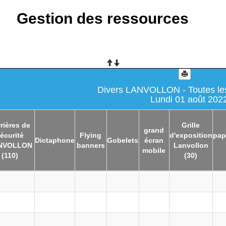
Gestion des ressources
Divers LANVOLLON - Toutes les
Lundi 01 août 202
rières de
Grille
grand
écurité
Flying
d'exposition
pap
Dictaphone
Gobelets
écran
NVOLLON
banners
Lanvollon
mobile
(110)
(30)