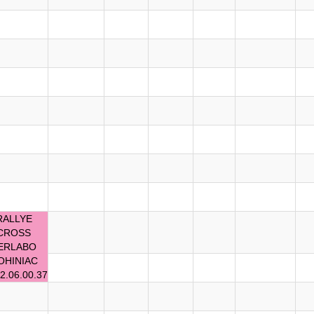
RALLYE
CROSS
ERLABO
OHINIAC
2.06.00.37