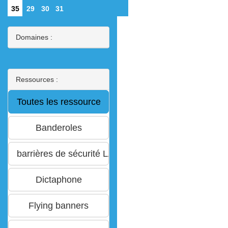
35
29
30
31
Domaines :
Ressources :