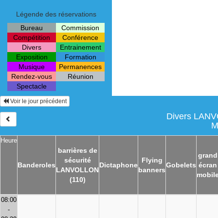
Légende des réservations
Bureau
Commission
Compétition
Conférence
Divers
Entrainement
Exposition
Formation
Musique
Permanences
Rendez-vous
Réunion
Spectacle
Voir le jour précédent
Divers LANVO
M
Heure
barrières de
grand
sécurité
Flying
Banderoles
Dictaphone
Gobelets
écran
LANVOLLON
banners
mobil
(110)
08:00
-