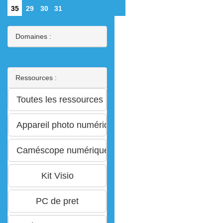
35
29
30
31
Domaines :
Ressources :