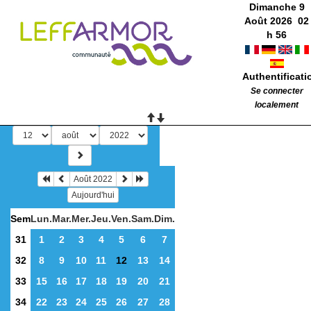
Dimanche 9
Août 2026
02
h
56
Authentificati
Se connecter
localement
Août 2022
Aujourd'hui
Sem
Lun.
Mar.
Mer.
Jeu.
Ven.
Sam.
Dim.
31
1
2
3
4
5
6
7
32
8
9
10
11
12
13
14
33
15
16
17
18
19
20
21
34
22
23
24
25
26
27
28