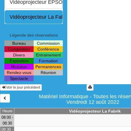
Légende des réservations
Bureau
Commission
Compétition
Conférence
Divers
Entrainement
Exposition
Formation
Musique
Permanences
Rendez-vous
Réunion
Spectacle
Voir le jour précédent
Matériel Informatique - Toutes les réser
Vendredi 12 août 2022
Heure
Vidéoprojecteur La Fabrik
08:00 -
08:30
08:30 -