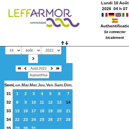
Lundi 10 Août
2026
04
h
07
Authentificati
Se connecter
localement
Août 2022
Aujourd'hui
Sem
Lun.
Mar.
Mer.
Jeu.
Ven.
Sam.
Dim.
31
1
2
3
4
5
6
7
32
8
9
10
11
12
13
14
33
15
16
17
18
19
20
21
34
22
23
24
25
26
27
28
35
29
30
31