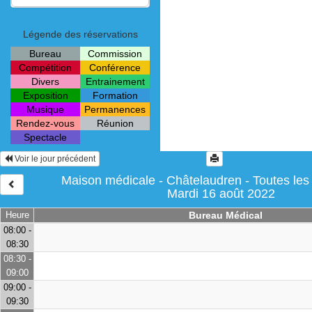
Légende des réservations
Bureau
Commission
Compétition
Conférence
Divers
Entrainement
Exposition
Formation
Musique
Permanences
Rendez-vous
Réunion
Spectacle
Voir le jour précédent
Maison médicale - Châtelaudren - Toutes les
Mardi 16 août 2022
Heure
Bureau Médical
08:00 -
08:30
08:30 -
09:00
09:00 -
09:30