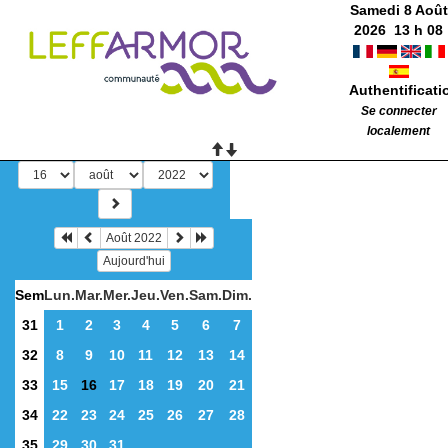
Samedi 8 Août
2026
13
h
08
Authentificati
Se connecter
localement
Août 2022
Aujourd'hui
Sem
Lun.
Mar.
Mer.
Jeu.
Ven.
Sam.
Dim.
31
1
2
3
4
5
6
7
32
8
9
10
11
12
13
14
33
15
16
17
18
19
20
21
34
22
23
24
25
26
27
28
35
29
30
31