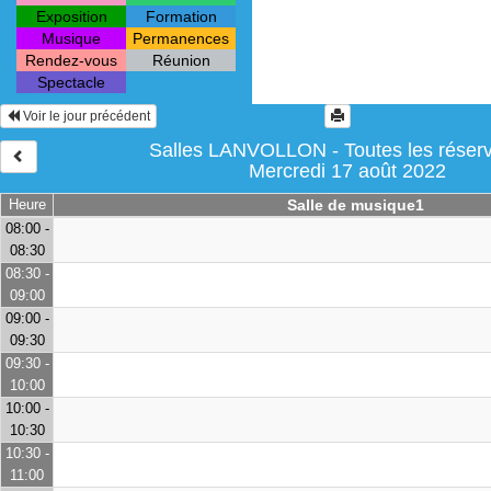
Exposition
Formation
Musique
Permanences
Rendez-vous
Réunion
Spectacle
Voir le jour précédent
Salles LANVOLLON - Toutes les réserv
Mercredi 17 août 2022
Heure
Salle de musique1
08:00 -
08:30
08:30 -
09:00
09:00 -
09:30
09:30 -
10:00
10:00 -
10:30
10:30 -
11:00