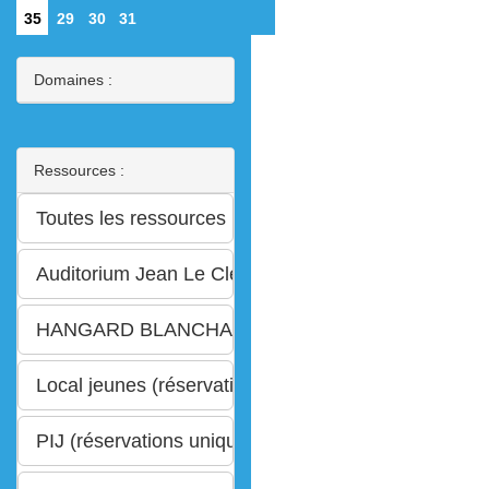
35
29
30
31
Domaines :
Ressources :