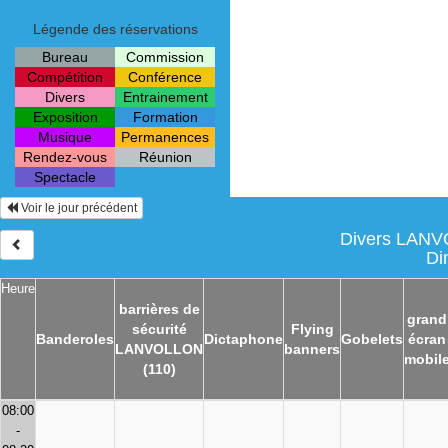
Légende des réservations
Bureau
Commission
Compétition
Conférence
Divers
Entrainement
Exposition
Formation
Musique
Permanences
Rendez-vous
Réunion
Spectacle
Voir le jour précédent
Divers LANVO
Di
Heure
barrières de
grand
sécurité
Flying
Banderoles
Dictaphone
Gobelets
écran
LANVOLLON
banners
mobil
(110)
08:00
-