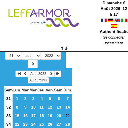
Dimanche 9
Août 2026
12
h
17
Authentificati
Se connecter
localement
Août 2022
Aujourd'hui
Sem
Lun.
Mar.
Mer.
Jeu.
Ven.
Sam.
Dim.
31
1
2
3
4
5
6
7
32
8
9
10
11
12
13
14
33
15
16
17
18
19
20
21
34
22
23
24
25
26
27
28