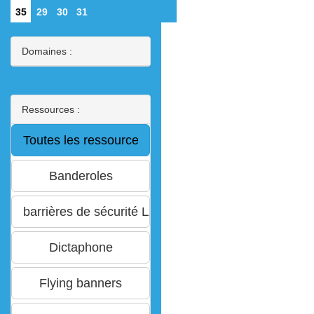
35
29
30
31
Domaines :
Ressources :