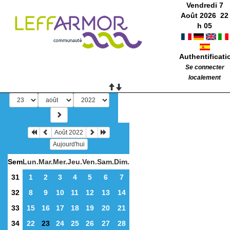
Vendredi 7
Août 2026
22
h
05
Authentificati
Se connecter
localement
Août 2022
Aujourd'hui
Sem
Lun.
Mar.
Mer.
Jeu.
Ven.
Sam.
Dim.
31
1
2
3
4
5
6
7
32
8
9
10
11
12
13
14
33
15
16
17
18
19
20
21
34
22
23
24
25
26
27
28