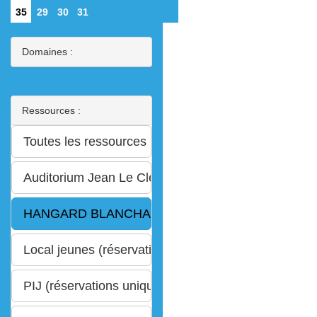
35
29
30
31
Domaines :
Ressources :