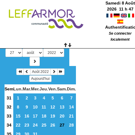
Samedi 8 Août
2026
11
h
47
Authentificati
Se connecter
localement
Août 2022
Aujourd'hui
Sem
Lun.
Mar.
Mer.
Jeu.
Ven.
Sam.
Dim.
31
1
2
3
4
5
6
7
32
8
9
10
11
12
13
14
33
15
16
17
18
19
20
21
34
22
23
24
25
26
27
28
35
29
30
31