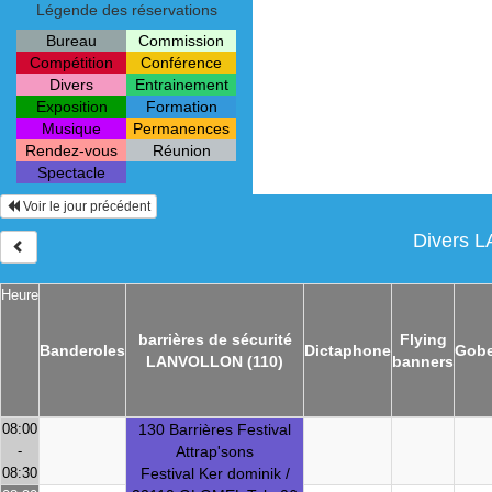
Légende des réservations
Bureau
Commission
Compétition
Conférence
Divers
Entrainement
Exposition
Formation
Musique
Permanences
Rendez-vous
Réunion
Spectacle
Voir le jour précédent
Divers L
Heure
barrières de sécurité
Flying
Banderoles
Dictaphone
Gobe
LANVOLLON (110)
banners
08:00
130 Barrières Festival
-
Attrap'sons
08:30
Festival Ker dominik /