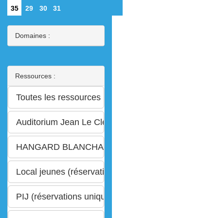
35
29
30
31
Domaines :
Ressources :