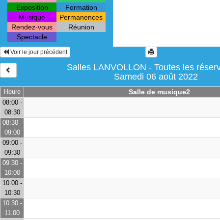
Exposition
Formation
Musique
Permanences
Rendez-vous
Réunion
Spectacle
Voir le jour précédent
Salles LANVOLLON - Toutes les réserv
Samedi 06 août 2022
Heure
Salle de musique2
08:00 -
08:30
08:30 -
09:00
09:00 -
09:30
09:30 -
10:00
10:00 -
10:30
10:30 -
11:00