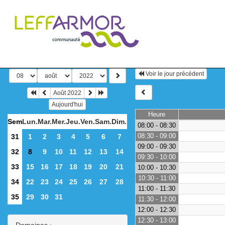
Voir le jour précédent
Août 2022
Aujourd'hui
Heure
Sem
Lun.
Mar.
Mer.
Jeu.
Ven.
Sam.
Dim.
08:00 - 08:30
08:30 - 09:00
31
1
2
3
4
5
6
7
09:00 - 09:30
32
8
9
10
11
12
13
14
09:30 - 10:00
33
15
16
17
18
19
20
21
10:00 - 10:30
10:30 - 11:00
34
22
23
24
25
26
27
28
11:00 - 11:30
35
29
30
31
11:30 - 12:00
12:00 - 12:30
12:30 - 13:00
Domaines :